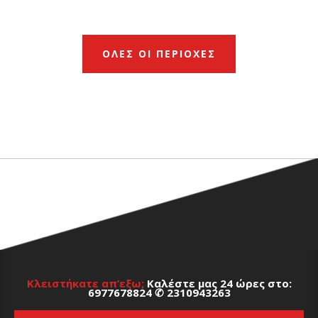
ΟΛΕΣ ΟΙ ΠΕΡΙΟΧΕΣ
Κλειστήκατε απ’εξω;
Καλέστε μας 24 ώρες στο:
6977678824
✆
2310943263