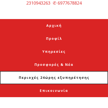
2310943263
✆
6977678824
Αρχική
Προφίλ
Υπηρεσίες
Προσφορές & Νέα
Περιοχές 24ώρης εξυπηρέτησης
Επικοινωνία