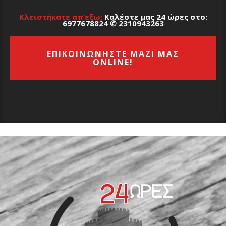
Κλειστήκατε απ’εξω;
Καλέστε μας 24 ώρες στο:
6977678824
✆
2310943263
ΕΠΙΚΟΙΝΩΝΗΣΤΕ ΜΑΖΙ ΜΑΣ
ONLINE!