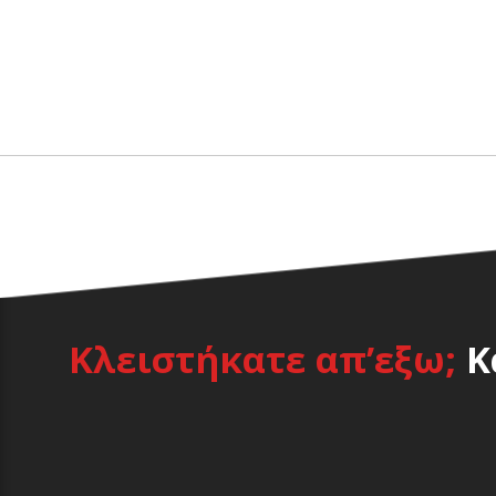
Κλειστήκατε απ’εξω;
Κ