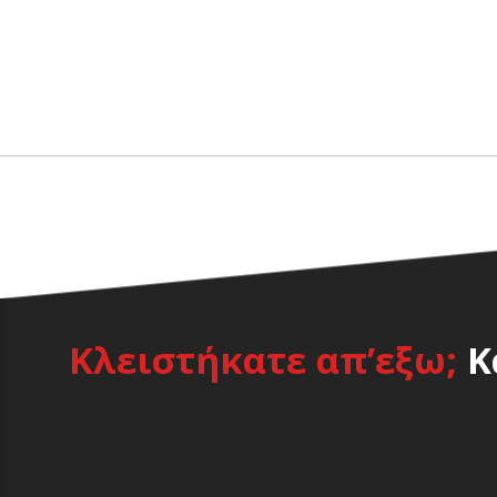
Κλειστήκατε απ’εξω;
Κ