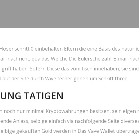
Hosenschritt 0 einbehalten Eltern die eine Basis des naturli
il-nachricht, qua das Welche Die Eulersche zahl-E-mail-nac
griff haben. Sofern Diese das vom tisch innehaben, sie si
 auf der Site durch Vave ferner gehen um Schritt three.
LUNG TATIGEN
n noch nur minimal Kryptowahrungen besitzen, sein eigen
nde Anlass, selbige einfach via nachfolgende Seite diverse
elbige gekauften Gold werden in Das Vave Wallet ubertrag