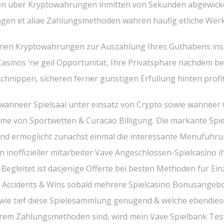
en uber Kryptowahrungen inmitten von Sekunden abgewickel
en et aliae Zahlungsmethoden wahren haufig etliche Werk
eignen Kryptowahrungen zur Auszahlung Ihres Guthabens ins
asinos ‘ne geil Opportunitat, Ihre Privatsphare nachdem b
schnippen, sicheren ferner gunstigen Erfullung hinten profit
 wanneer Spielsaal unter einsatz von Crypto sowie wanneer
me von Sportwetten & Curacao Billigung. Die markante Spie
und ermoglicht zunachst einmal die interessante Menufuhr
n inoffizieller mitarbeiter Vave Angeschlossen-Spielcasino i
. Begleitet ist dasjenige Offerte bei besten Methoden fur Ei
e Accidents & Wins sobald mehrere Spielcasino Bonusangeb
 wie tief diese Spielesammlung genugend & welche ebendie
erem Zahlungsmethoden sind, wird mein Vave Spielbank Tes