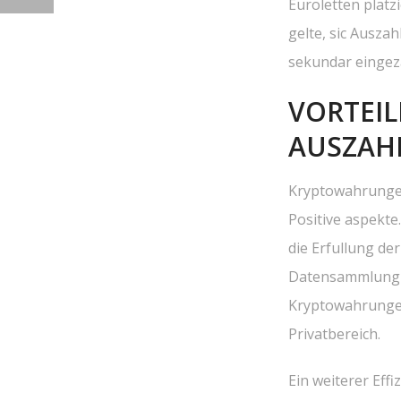
Euroletten platz
gelte, sic Ausza
sekundar eingeza
VORTEI
AUSZAH
Kryptowahrunge
Positive aspekte
die Erfullung d
Datensammlung g
Kryptowahrungen
Privatbereich.
Ein weiterer Eff