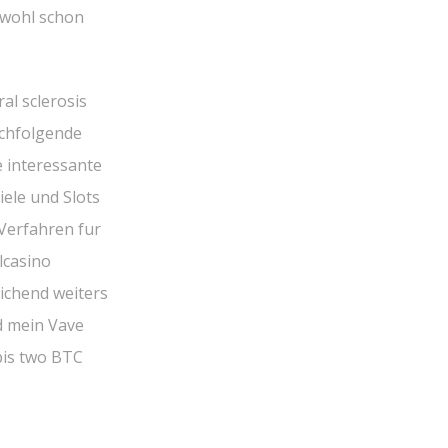
 wohl schon
al sclerosis
achfolgende
e interessante
ele und Slots
 Verfahren fur
lcasino
ichend weiters
d mein Vave
bis two BTC