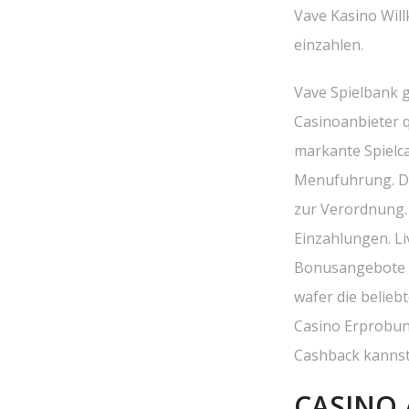
Vave Kasino Wil
einzahlen.
Vave Spielbank g
Casinoanbieter 
markante Spielca
Menufuhrung. Duz
zur Verordnung. 
Einzahlungen. Li
Bonusangebote a
wafer die belieb
Casino Erprobun
Cashback kannst 
CASINO