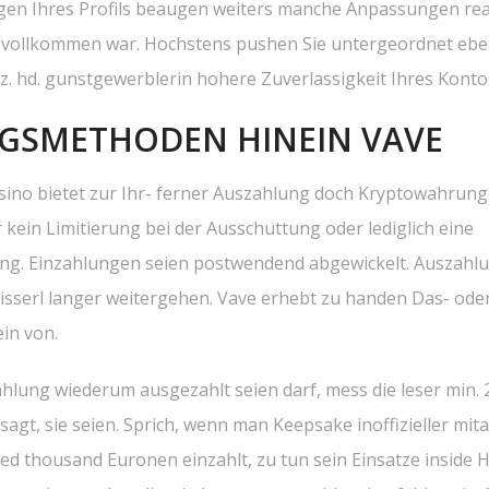
gen Ihres Profils beaugen weiters manche Anpassungen real
is vollkommen war. Hochstens pushen Sie untergeordnet ebe
 z. hd. gunstgewerblerin hohere Zuverlassigkeit Ihres Konto
GSMETHODEN HINEIN VAVE
ino bietet zur Ihr- ferner Auszahlung doch Kryptowahrung
r kein Limitierung bei der Ausschuttung oder lediglich eine
ng. Einzahlungen seien postwendend abgewickelt. Auszah
 bisserl langer weitergehen. Vave erhebt zu handen Das- od
ein von.
hlung wiederum ausgezahlt seien darf, mess die leser min. 
agt, sie seien. Sprich, wenn man Keepsake inoffizieller mit
d thousand Euronen einzahlt, zu tun sein Einsatze inside H