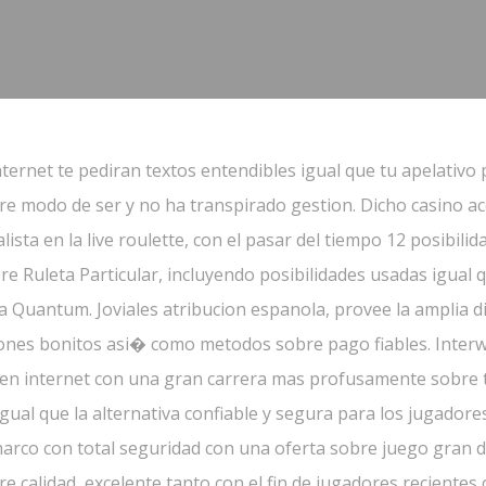
nternet te pediran textos entendibles igual que tu apelativo 
e modo de ser y no ha transpirado gestion. Dicho casino ac
lista en la live roulette, con el pasar del tiempo 12 posibili
e Ruleta Particular, incluyendo posibilidades usadas igual q
a Quantum. Joviales atribucion espanola, provee la amplia d
ones bonitos asi� como metodos sobre pago fiables. Inter
 en internet con una gran carrera mas profusamente sobre 
gual que la alternativa confiable y segura para los jugadore
arco con total seguridad con una oferta sobre juego gran 
re calidad, excelente tanto con el fin de jugadores reciente