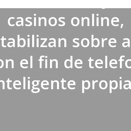
casinos online,
tabilizan sobre 
on el fin de telef
nteligente propi