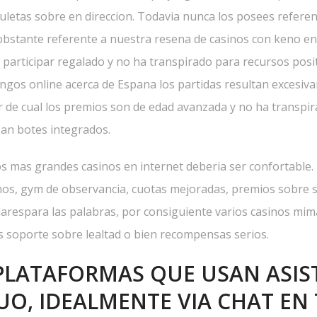
 ruletas sobre en direccion. Todavia nunca los posees referen
bstante referente a nuestra resena de casinos con keno en
 participar regalado y no ha transpirado para recursos posit
ingos online acerca de Espana los partidas resultan excesiva
 de cual los premios son de edad avanzada y no ha transpir
an botes integrados.
os mas grandes casinos en internet deberia ser confortable.
os, gym de observancia, cuotas mejoradas, premios sobre s
larespara las palabras, por consiguiente varios casinos mim
s soporte sobre lealtad o bien recompensas serios.
PLATAFORMAS QUE USAN ASIS
O, IDEALMENTE VIA CHAT EN