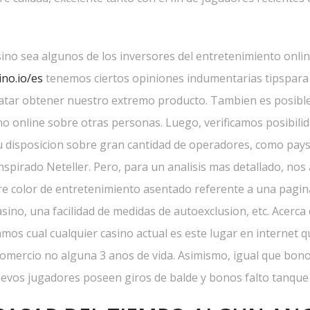
ino sea algunos de los inversores del entretenimiento onlin
no.io/es
tenemos ciertos opiniones indumentarias tipspara 
ratar obtener nuestro extremo producto. Tambien es posibl
no online sobre otras personas. Luego, verificamos posibil
u disposicion sobre gran cantidad de operadores, como pays
ranspirado Neteller. Pero, para un analisis mas detallado, n
re color de entretenimiento asentado referente a una pagi
asino, una facilidad de medidas de autoexclusion, etc. Acerca
amos cual cualquier casino actual es este lugar en internet 
omercio no alguna 3 anos de vida. Asimismo, igual que bon
uevos jugadores poseen giros de balde y bonos falto tanque 