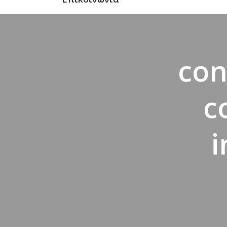
ε
ί
τ
ε
con
c
i