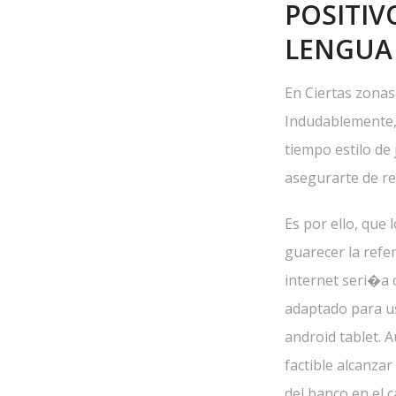
POSITIV
LENGUA
En Ciertas zonas
Indudablemente, 
tiempo estilo de
asegurarte de res
Es por ello, que
guarecer la refe
internet seri�a 
adaptado para us
android tablet. A
factible alcanza
del banco en el 