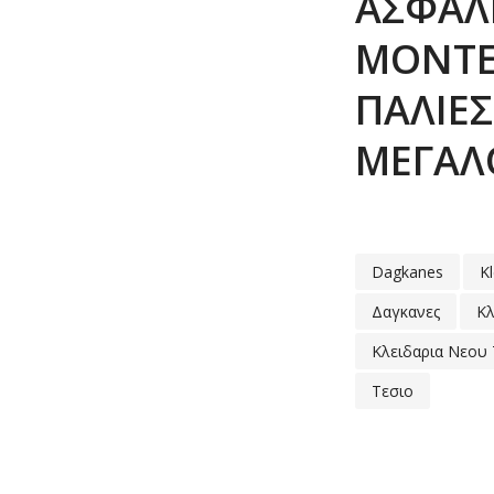
ΑΣΦΆΛΕ
ΜΟΝΤΈΛ
ΠΑΛΙΈΣ
ΜΕΓΆΛΟ
Dagkanes
Kl
Δαγκανες
Κλ
Κλειδαρια Νεου
Τεσιο