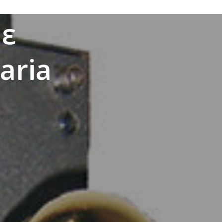
με
aria